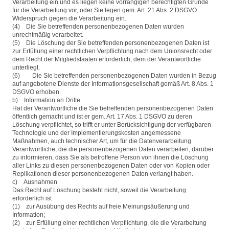
Verarbeitung ein und es liegen keine vorrangigen berechtigten Gründe
für die Verarbeitung vor, oder Sie legen gem. Art. 21 Abs. 2 DSGVO
Widerspruch gegen die Verarbeitung ein.
(4) Die Sie betreffenden personenbezogenen Daten wurden
unrechtmäßig verarbeitet.
(5) Die Löschung der Sie betreffenden personenbezogenen Daten ist
zur Erfüllung einer rechtlichen Verpflichtung nach dem Unionsrecht oder
dem Recht der Mitgliedstaaten erforderlich, dem der Verantwortliche
unterliegt.
(6) Die Sie betreffenden personenbezogenen Daten wurden in Bezug
auf angebotene Dienste der Informationsgesellschaft gemäß Art. 8 Abs. 1
DSGVO erhoben.
b) Information an Dritte
Hat der Verantwortliche die Sie betreffenden personenbezogenen Daten
öffentlich gemacht und ist er gem. Art. 17 Abs. 1 DSGVO zu deren
Löschung verpflichtet, so trifft er unter Berücksichtigung der verfügbaren
Technologie und der Implementierungskosten angemessene
Maßnahmen, auch technischer Art, um für die Datenverarbeitung
Verantwortliche, die die personenbezogenen Daten verarbeiten, darüber
zu informieren, dass Sie als betroffene Person von ihnen die Löschung
aller Links zu diesen personenbezogenen Daten oder von Kopien oder
Replikationen dieser personenbezogenen Daten verlangt haben.
c) Ausnahmen
Das Recht auf Löschung besteht nicht, soweit die Verarbeitung
erforderlich ist
(1) zur Ausübung des Rechts auf freie Meinungsäußerung und
Information;
(2) zur Erfüllung einer rechtlichen Verpflichtung, die die Verarbeitung