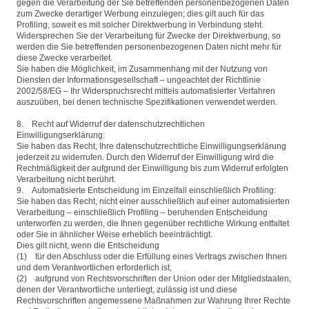
gegen die Verarbeitung der Sie betreffenden personenbezogenen Daten
zum Zwecke derartiger Werbung einzulegen; dies gilt auch für das
Profiling, soweit es mit solcher Direktwerbung in Verbindung steht.
Widersprechen Sie der Verarbeitung für Zwecke der Direktwerbung, so
werden die Sie betreffenden personenbezogenen Daten nicht mehr für
diese Zwecke verarbeitet.
Sie haben die Möglichkeit, im Zusammenhang mit der Nutzung von
Diensten der Informationsgesellschaft – ungeachtet der Richtlinie
2002/58/EG – Ihr Widerspruchsrecht mittels automatisierter Verfahren
auszuüben, bei denen technische Spezifikationen verwendet werden.
8. Recht auf Widerruf der datenschutzrechtlichen
Einwilligungserklärung:
Sie haben das Recht, Ihre datenschutzrechtliche Einwilligungserklärung
jederzeit zu widerrufen. Durch den Widerruf der Einwilligung wird die
Rechtmäßigkeit der aufgrund der Einwilligung bis zum Widerruf erfolgten
Verarbeitung nicht berührt.
9. Automatisierte Entscheidung im Einzelfall einschließlich Profiling:
Sie haben das Recht, nicht einer ausschließlich auf einer automatisierten
Verarbeitung – einschließlich Profiling – beruhenden Entscheidung
unterworfen zu werden, die Ihnen gegenüber rechtliche Wirkung entfaltet
oder Sie in ähnlicher Weise erheblich beeinträchtigt.
Dies gilt nicht, wenn die Entscheidung
(1) für den Abschluss oder die Erfüllung eines Vertrags zwischen Ihnen
und dem Verantwortlichen erforderlich ist,
(2) aufgrund von Rechtsvorschriften der Union oder der Mitgliedstaaten,
denen der Verantwortliche unterliegt, zulässig ist und diese
Rechtsvorschriften angemessene Maßnahmen zur Wahrung Ihrer Rechte