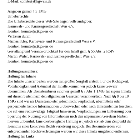
E-
Mail: komitee(at)kgweis.de
Angaben gemäß § 5 TMG
Urheberrechte:
Die Urheberrechte dieser Web-
Site liegen vollständig bei:
Karnevals-
und Kirmesgesellschaft Weis e.V.
Kontakt: komitee(at)kgweis.de
Vertreten durch:
Michael Kley, Karnevals-
und Kirmesgesellschaft Weis e.V.
Kontakt: komitee(at)kgweis.de
Gestaltung und Verantwortlichkeit für den Inhalt gem. § 55 Abs. 2 RStV:
Martin Weiler, Karnevals-
und Kirmesgesellschaft Weis e.V.
Kontakt: komitee(at)kgweis.de
Haftungsausschluss:
Haftung für Inhalte
Die Inhalte unserer Seiten wurden mit größter Sorgfalt erstellt. Für die Richtigkeit,
Vollständigkeit und Aktualität der Inhalte können wir jedoch keine Gewähr
übernehmen. Als Diensteanbieter sind wir gemäß § 7 Abs.1 TMG für eigene Inhalte
auf diesen Seiten nach den allgemeinen Gesetzen verantwortlich. Nach §§ 8 bis 10
TMG sind wir als Diensteanbieter jedoch nicht verpflichtet, übermittelte oder
gespeicherte fremde Informationen u überwachen oder nach Umständen zu forschen,
die auf eine rechtswidrige Tätigkeit hinweisen. Verpflichtungen zur Entfernung oder
Sperrung der Nutzung von Informationen nach den allgemeinen Gesetzen bleiben
hiervon unberührt. Eine diesbezügliche Haftung ist jedoch erst ab dem Zeitpunkt der
Kenntnis einer konkreten Rechtsverletzung möglich. Bei Bekanntwerden von
entsprechenden Rechtsverletzungen werden wir diese Inhalte umgehend entfernen.
Haftung für Links