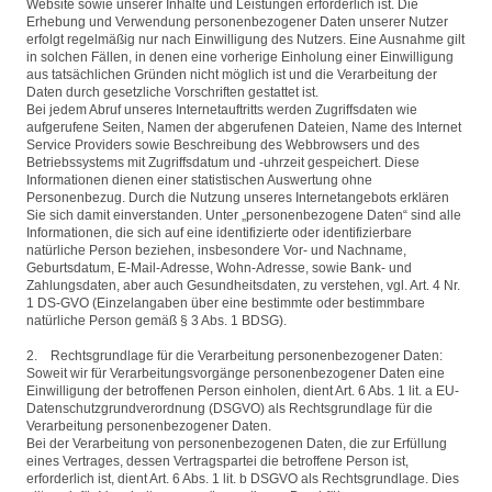
Website sowie unserer Inhalte und Leistungen erforderlich ist. Die
Erhebung und Verwendung personenbezogener Daten unserer Nutzer
erfolgt regelmäßig nur nach Einwilligung des Nutzers. Eine Ausnahme gilt
in solchen Fällen, in denen eine vorherige Einholung einer Einwilligung
aus tatsächlichen Gründen nicht möglich ist und die Verarbeitung der
Daten durch gesetzliche Vorschriften gestattet ist.
Bei jedem Abruf unseres Internetauftritts werden Zugriffsdaten wie
aufgerufene Seiten, Namen der abgerufenen Dateien, Name des Internet
Service Providers sowie Beschreibung des Webbrowsers und des
Betriebssystems mit Zugriffsdatum und -uhrzeit gespeichert. Diese
Informationen dienen einer statistischen Auswertung ohne
Personenbezug. Durch die Nutzung unseres Internetangebots erklären
Sie sich damit einverstanden. Unter „personenbezogene Daten“ sind alle
Informationen, die sich auf eine identifizierte oder identifizierbare
natürliche Person beziehen, insbesondere Vor- und Nachname,
Geburtsdatum, E-Mail-Adresse, Wohn-Adresse, sowie Bank- und
Zahlungsdaten, aber auch Gesundheitsdaten, zu verstehen, vgl. Art. 4 Nr.
1 DS-GVO (Einzelangaben über eine bestimmte oder bestimmbare
natürliche Person gemäß § 3 Abs. 1 BDSG).
2. Rechtsgrundlage für die Verarbeitung personenbezogener Daten:
Soweit wir für Verarbeitungsvorgänge personenbezogener Daten eine
Einwilligung der betroffenen Person einholen, dient Art. 6 Abs. 1 lit. a EU-
Datenschutzgrundverordnung (DSGVO) als Rechtsgrundlage für die
Verarbeitung personenbezogener Daten.
Bei der Verarbeitung von personenbezogenen Daten, die zur Erfüllung
eines Vertrages, dessen Vertragspartei die betroffene Person ist,
erforderlich ist, dient Art. 6 Abs. 1 lit. b DSGVO als Rechtsgrundlage. Dies