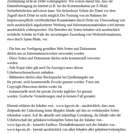
Zustimmung nicht an Dritte weitergegeben. Wir weisen darauf hin, dass die
Datenübertragung im Internet (z.B. bei der Kommunikation per E-
Mail)
Sicherheitslücken aufweisen kann. Ein lückenloser Schutz der Daten vor dem
Zugriff durch Dritte ist nicht möglich.Der Nutzung von im Rahmen der
Impressumspflicht veröffentlichten Kontaktdaten durch Dritte zur Übersendung von
nicht ausdrücklich angeforderter Werbung und Informationsmaterialien wird hiermit
ausdrücklich widersprochen. Die Betreiber der Seiten behalten sich ausdrücklich
rechtliche Schritte im Falle der unverlangten Zusendung von Werbeinformationen,
etwa durch Spam-
Mails, vor.
-
Die hier zur Verfügung gestellten Web-
Seiten und Dokumente
dürfen nur zu Informationszwecken verwendet werden.
-
Diese Seiten und Dokumente dürfen nicht kommerziell verwertet
werden.
-
Jede Kopie (dies gilt auch für Auszüge) muss diesen
Urheberrechtsnachweis enthalten.
-
Bildmotive dürfen ohne Rücksprache bei Quellenangabe nur
für private, nicht kommerzielle Zwecke genutzt werden. Fotos mit
Copyright Hinweisen dürfen weder für
-
kommerzielle noch für private Zwecke jeglicher Art genutzt
werden. Grafische Veränderungen sind in keinem Fall gestattet.
Hiermit erklären der Inhaber von -
www.kgweis.de -
ausdrücklich, dass zum
Zeitpunkt der Linksetzung keine illegalen Inhalte auf den zu verlinkenden Seiten
erkennbar waren. Auf die aktuelle und zukünftige Gestaltung, die Inhalte oder die
Urheberschaft der gelinkten/verknüpften Seiten hat der Inhaber von -
www.kgweis.de
-
keinerlei Einfluss. Deshalbdistanziert sich der Inhaber von -
www.kgweis.de -
hiermit ausdrücklich von allen Inhalten aller gelinkten/verknüpften