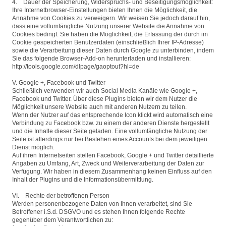
4. Dauer der Speicherung, Widerspruchs- und Beseitigungsmöglichkeit:
Ihre Internetbrowser-Einstellungen bieten Ihnen die Möglichkeit, die
Annahme von Cookies zu verweigern. Wir weisen Sie jedoch darauf hin,
dass eine vollumfängliche Nutzung unserer Website die Annahme von
Cookies bedingt. Sie haben die Möglichkeit, die Erfassung der durch im
Cookie gespeicherten Benutzerdaten (einschließlich Ihrer IP-Adresse)
sowie die Verarbeitung dieser Daten durch Google zu unterbinden, indem
Sie das folgende Browser-Add-on herunterladen und installieren:
http://tools.google.com/dlpage/gaoptout?hl=de
V. Google +, Facebook und Twitter
Schließlich verwenden wir auch Social Media Kanäle wie Google +,
Facebook und Twitter. Über diese Plugins bieten wir dem Nutzer die
Möglichkeit unsere Website auch mit anderen Nutzern zu teilen.
Wenn der Nutzer auf das entsprechende Icon klickt wird automatisch eine
Verbindung zu Facebook bzw. zu einem der anderen Dienste hergestellt
und die Inhalte dieser Seite geladen. Eine vollumfängliche Nutzung der
Seite ist allerdings nur bei Bestehen eines Accounts bei dem jeweiligen
Dienst möglich.
Auf ihren Internetseiten stellen Facebook, Google + und Twitter detaillierte
Angaben zu Umfang, Art, Zweck und Weiterverarbeitung der Daten zur
Verfügung. Wir haben in diesem Zusammenhang keinen Einfluss auf den
Inhalt der Plugins und die Informationsübermittlung.
VI. Rechte der betroffenen Person
Werden personenbezogene Daten von Ihnen verarbeitet, sind Sie
Betroffener i.S.d. DSGVO und es stehen Ihnen folgende Rechte
gegenüber dem Verantwortlichen zu: