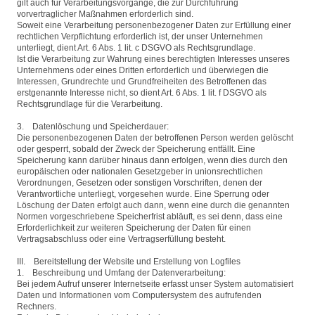
gilt auch für Verarbeitungsvorgänge, die zur Durchführung
vorvertraglicher Maßnahmen erforderlich sind.
Soweit eine Verarbeitung personenbezogener Daten zur Erfüllung einer
rechtlichen Verpflichtung erforderlich ist, der unser Unternehmen
unterliegt, dient Art. 6 Abs. 1 lit. c DSGVO als Rechtsgrundlage.
Ist die Verarbeitung zur Wahrung eines berechtigten Interesses unseres
Unternehmens oder eines Dritten erforderlich und überwiegen die
Interessen, Grundrechte und Grundfreiheiten des Betroffenen das
erstgenannte Interesse nicht, so dient Art. 6 Abs. 1 lit. f DSGVO als
Rechtsgrundlage für die Verarbeitung.
3. Datenlöschung und Speicherdauer:
Die personenbezogenen Daten der betroffenen Person werden gelöscht
oder gesperrt, sobald der Zweck der Speicherung entfällt. Eine
Speicherung kann darüber hinaus dann erfolgen, wenn dies durch den
europäischen oder nationalen Gesetzgeber in unionsrechtlichen
Verordnungen, Gesetzen oder sonstigen Vorschriften, denen der
Verantwortliche unterliegt, vorgesehen wurde. Eine Sperrung oder
Löschung der Daten erfolgt auch dann, wenn eine durch die genannten
Normen vorgeschriebene Speicherfrist abläuft, es sei denn, dass eine
Erforderlichkeit zur weiteren Speicherung der Daten für einen
Vertragsabschluss oder eine Vertragserfüllung besteht.
III. Bereitstellung der Website und Erstellung von Logfiles
1. Beschreibung und Umfang der Datenverarbeitung:
Bei jedem Aufruf unserer Internetseite erfasst unser System automatisiert
Daten und Informationen vom Computersystem des aufrufenden
Rechners.