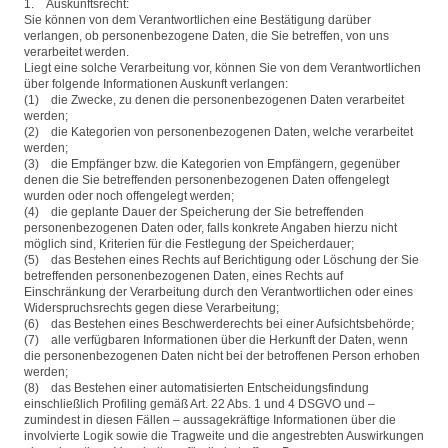
1. Auskunftsrecht:
Sie können von dem Verantwortlichen eine Bestätigung darüber
verlangen, ob personenbezogene Daten, die Sie betreffen, von uns
verarbeitet werden.
Liegt eine solche Verarbeitung vor, können Sie von dem Verantwortlichen
über folgende Informationen Auskunft verlangen:
(1) die Zwecke, zu denen die personenbezogenen Daten verarbeitet
werden;
(2) die Kategorien von personenbezogenen Daten, welche verarbeitet
werden;
(3) die Empfänger bzw. die Kategorien von Empfängern, gegenüber
denen die Sie betreffenden personenbezogenen Daten offengelegt
wurden oder noch offengelegt werden;
(4) die geplante Dauer der Speicherung der Sie betreffenden
personenbezogenen Daten oder, falls konkrete Angaben hierzu nicht
möglich sind, Kriterien für die Festlegung der Speicherdauer;
(5) das Bestehen eines Rechts auf Berichtigung oder Löschung der Sie
betreffenden personenbezogenen Daten, eines Rechts auf
Einschränkung der Verarbeitung durch den Verantwortlichen oder eines
Widerspruchsrechts gegen diese Verarbeitung;
(6) das Bestehen eines Beschwerderechts bei einer Aufsichtsbehörde;
(7) alle verfügbaren Informationen über die Herkunft der Daten, wenn
die personenbezogenen Daten nicht bei der betroffenen Person erhoben
werden;
(8) das Bestehen einer automatisierten Entscheidungsfindung
einschließlich Profiling gemäß Art. 22 Abs. 1 und 4 DSGVO und –
zumindest in diesen Fällen – aussagekräftige Informationen über die
involvierte Logik sowie die Tragweite und die angestrebten Auswirkungen