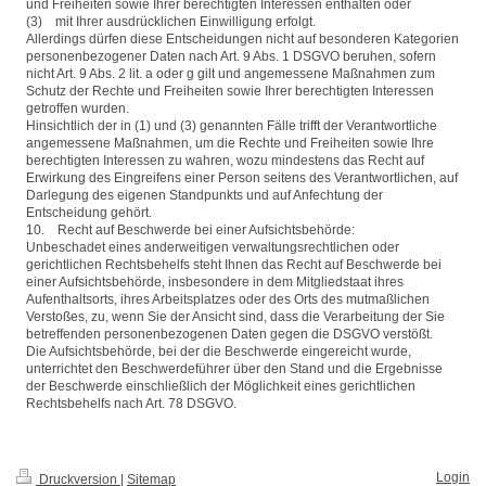
und Freiheiten sowie Ihrer berechtigten Interessen enthalten oder
(3) mit Ihrer ausdrücklichen Einwilligung erfolgt.
Allerdings dürfen diese Entscheidungen nicht auf besonderen Kategorien
personenbezogener Daten nach Art. 9 Abs. 1 DSGVO beruhen, sofern
nicht Art. 9 Abs. 2 lit. a oder g gilt und angemessene Maßnahmen zum
Schutz der Rechte und Freiheiten sowie Ihrer berechtigten Interessen
getroffen wurden.
Hinsichtlich der in (1) und (3) genannten Fälle trifft der Verantwortliche
angemessene Maßnahmen, um die Rechte und Freiheiten sowie Ihre
berechtigten Interessen zu wahren, wozu mindestens das Recht auf
Erwirkung des Eingreifens einer Person seitens des Verantwortlichen, auf
Darlegung des eigenen Standpunkts und auf Anfechtung der
Entscheidung gehört.
10. Recht auf Beschwerde bei einer Aufsichtsbehörde:
Unbeschadet eines anderweitigen verwaltungsrechtlichen oder
gerichtlichen Rechtsbehelfs steht Ihnen das Recht auf Beschwerde bei
einer Aufsichtsbehörde, insbesondere in dem Mitgliedstaat ihres
Aufenthaltsorts, ihres Arbeitsplatzes oder des Orts des mutmaßlichen
Verstoßes, zu, wenn Sie der Ansicht sind, dass die Verarbeitung der Sie
betreffenden personenbezogenen Daten gegen die DSGVO verstößt.
Die Aufsichtsbehörde, bei der die Beschwerde eingereicht wurde,
unterrichtet den Beschwerdeführer über den Stand und die Ergebnisse
der Beschwerde einschließlich der Möglichkeit eines gerichtlichen
Rechtsbehelfs nach Art. 78 DSGVO.
Login
Druckversion
|
Sitemap