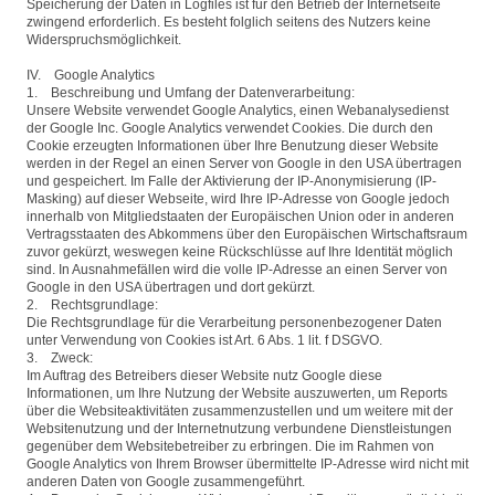
Speicherung der Daten in Logfiles ist für den Betrieb der Internetseite
zwingend erforderlich. Es besteht folglich seitens des Nutzers keine
Widerspruchsmöglichkeit.
IV. Google Analytics
1. Beschreibung und Umfang der Datenverarbeitung:
Unsere Website verwendet Google Analytics, einen Webanalysedienst
der Google Inc. Google Analytics verwendet Cookies. Die durch den
Cookie erzeugten Informationen über Ihre Benutzung dieser Website
werden in der Regel an einen Server von Google in den USA übertragen
und gespeichert. Im Falle der Aktivierung der IP-Anonymisierung (IP-
Masking) auf dieser Webseite, wird Ihre IP-Adresse von Google jedoch
innerhalb von Mitgliedstaaten der Europäischen Union oder in anderen
Vertragsstaaten des Abkommens über den Europäischen Wirtschaftsraum
zuvor gekürzt, weswegen keine Rückschlüsse auf Ihre Identität möglich
sind. In Ausnahmefällen wird die volle IP-Adresse an einen Server von
Google in den USA übertragen und dort gekürzt.
2. Rechtsgrundlage:
Die Rechtsgrundlage für die Verarbeitung personenbezogener Daten
unter Verwendung von Cookies ist Art. 6 Abs. 1 lit. f DSGVO.
3. Zweck:
Im Auftrag des Betreibers dieser Website nutz Google diese
Informationen, um Ihre Nutzung der Website auszuwerten, um Reports
über die Websiteaktivitäten zusammenzustellen und um weitere mit der
Websitenutzung und der Internetnutzung verbundene Dienstleistungen
gegenüber dem Websitebetreiber zu erbringen. Die im Rahmen von
Google Analytics von Ihrem Browser übermittelte IP-Adresse wird nicht mit
anderen Daten von Google zusammengeführt.