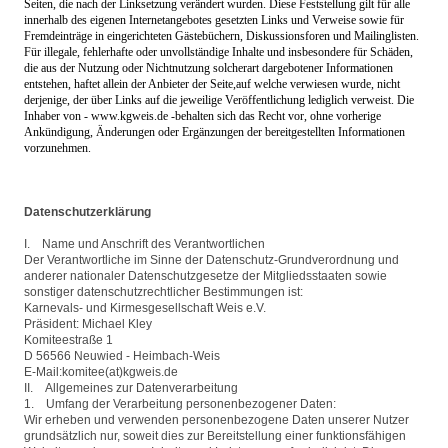
Seiten, die nach der Linksetzung verändert wurden. Diese Feststellung gilt für alle
innerhalb des eigenen Internetangebotes gesetzten Links und Verweise sowie für
Fremdeinträge in eingerichteten Gästebüchern, Diskussionsforen und Mailinglisten.
Für illegale, fehlerhafte oder unvollständige Inhalte und insbesondere für Schäden,
die aus der Nutzung oder Nichtnutzung solcherart dargebotener Informationen
entstehen, haftet allein der Anbieter der Seite,auf welche verwiesen wurde, nicht
derjenige, der über Links auf die jeweilige Veröffentlichung lediglich verweist. Die
Inhaber von -
www.kgweis.de
-
behalten sich das Recht vor, ohne vorherige
Ankündigung, Änderungen oder Ergänzungen der bereitgestellten Informationen
vorzunehmen.
Datenschutzerklärung
I. Name und Anschrift des Verantwortlichen
Der Verantwortliche im Sinne der Datenschutz-Grundverordnung und
anderer nationaler Datenschutzgesetze der Mitgliedsstaaten sowie
sonstiger datenschutzrechtlicher Bestimmungen ist:
Karnevals- und Kirmesgesellschaft Weis e.V.
Präsident: Michael Kley
Komiteestraße 1
D 56566 Neuwied - Heimbach-Weis
E-Mail:komitee(at)kgweis.de
II. Allgemeines zur Datenverarbeitung
1. Umfang der Verarbeitung personenbezogener Daten:
Wir erheben und verwenden personenbezogene Daten unserer Nutzer
grundsätzlich nur, soweit dies zur Bereitstellung einer funktionsfähigen