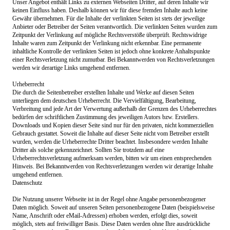
Unser Angebot enthält Links zu externen Webseiten Dritter, auf deren Inhalte wir
keinen Einfluss haben. Deshalb können wir für diese fremden Inhalte auch keine
Gewähr übernehmen. Für die Inhalte der verlinkten Seiten ist stets der jeweilige
Anbieter oder Betreiber der Seiten verantwortlich. Die verlinkten Seiten wurden zum
Zeitpunkt der Verlinkung auf mögliche Rechtsverstöße überprüft. Rechtswidrige
Inhalte waren zum Zeitpunkt der Verlinkung nicht erkennbar. Eine permanente
inhaltliche Kontrolle der verlinkten Seiten ist jedoch ohne konkrete Anhaltspunkte
einer Rechtsverletzung nicht zumutbar. Bei Bekanntwerden von Rechtsverletzungen
werden wir derartige Links umgehend entfernen.
Urheberrecht
Die durch die Seitenbetreiber erstellten Inhalte und Werke auf diesen Seiten
unterliegen dem deutschen Urheberrecht. Die Vervielfältigung, Bearbeitung,
Verbreitung und jede Art der Verwertung außerhalb der Grenzen des Urheberrechtes
bedürfen der schriftlichen Zustimmung des jeweiligen Autors bzw. Erstellers.
Downloads und Kopien dieser Seite sind nur für den privaten, nicht kommerziellen
Gebrauch gestattet. Soweit die Inhalte auf dieser Seite nicht vom Betreiber erstellt
wurden, werden die Urheberrechte Dritter beachtet. Insbesondere werden Inhalte
Dritter als solche gekennzeichnet. Sollten Sie trotzdem auf eine
Urheberrechtsverletzung aufmerksam werden, bitten wir um einen entsprechenden
Hinweis. Bei Bekanntwerden von Rechtsverletzungen werden wir derartige Inhalte
umgehend entfernen.
Datenschutz
Die Nutzung unserer Webseite ist in der Regel ohne Angabe personenbezogener
Daten möglich. Soweit auf unseren Seiten personenbezogene Daten (beispielsweise
Name, Anschrift oder eMail-
Adressen) erhoben werden, erfolgt dies, soweit
möglich, stets auf freiwilliger Basis. Diese Daten werden ohne Ihre ausdrückliche