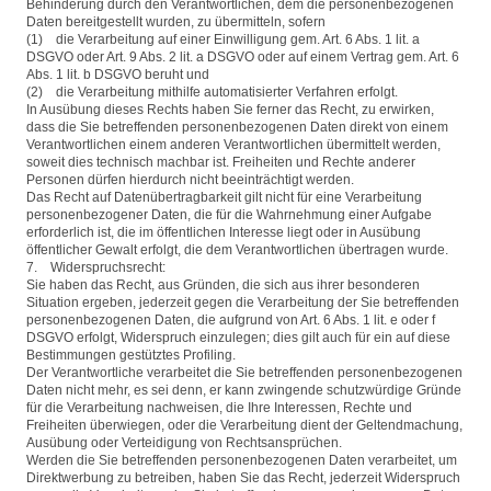
Behinderung durch den Verantwortlichen, dem die personenbezogenen
Daten bereitgestellt wurden, zu übermitteln, sofern
(1) die Verarbeitung auf einer Einwilligung gem. Art. 6 Abs. 1 lit. a
DSGVO oder Art. 9 Abs. 2 lit. a DSGVO oder auf einem Vertrag gem. Art. 6
Abs. 1 lit. b DSGVO beruht und
(2) die Verarbeitung mithilfe automatisierter Verfahren erfolgt.
In Ausübung dieses Rechts haben Sie ferner das Recht, zu erwirken,
dass die Sie betreffenden personenbezogenen Daten direkt von einem
Verantwortlichen einem anderen Verantwortlichen übermittelt werden,
soweit dies technisch machbar ist. Freiheiten und Rechte anderer
Personen dürfen hierdurch nicht beeinträchtigt werden.
Das Recht auf Datenübertragbarkeit gilt nicht für eine Verarbeitung
personenbezogener Daten, die für die Wahrnehmung einer Aufgabe
erforderlich ist, die im öffentlichen Interesse liegt oder in Ausübung
öffentlicher Gewalt erfolgt, die dem Verantwortlichen übertragen wurde.
7. Widerspruchsrecht:
Sie haben das Recht, aus Gründen, die sich aus ihrer besonderen
Situation ergeben, jederzeit gegen die Verarbeitung der Sie betreffenden
personenbezogenen Daten, die aufgrund von Art. 6 Abs. 1 lit. e oder f
DSGVO erfolgt, Widerspruch einzulegen; dies gilt auch für ein auf diese
Bestimmungen gestütztes Profiling.
Der Verantwortliche verarbeitet die Sie betreffenden personenbezogenen
Daten nicht mehr, es sei denn, er kann zwingende schutzwürdige Gründe
für die Verarbeitung nachweisen, die Ihre Interessen, Rechte und
Freiheiten überwiegen, oder die Verarbeitung dient der Geltendmachung,
Ausübung oder Verteidigung von Rechtsansprüchen.
Werden die Sie betreffenden personenbezogenen Daten verarbeitet, um
Direktwerbung zu betreiben, haben Sie das Recht, jederzeit Widerspruch