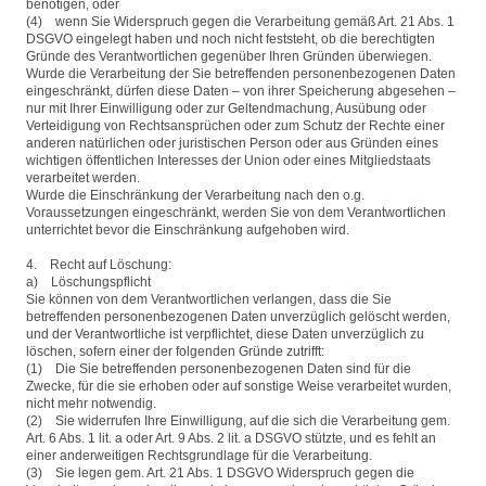
benötigen, oder
(4) wenn Sie Widerspruch gegen die Verarbeitung gemäß Art. 21 Abs. 1
DSGVO eingelegt haben und noch nicht feststeht, ob die berechtigten
Gründe des Verantwortlichen gegenüber Ihren Gründen überwiegen.
Wurde die Verarbeitung der Sie betreffenden personenbezogenen Daten
eingeschränkt, dürfen diese Daten – von ihrer Speicherung abgesehen –
nur mit Ihrer Einwilligung oder zur Geltendmachung, Ausübung oder
Verteidigung von Rechtsansprüchen oder zum Schutz der Rechte einer
anderen natürlichen oder juristischen Person oder aus Gründen eines
wichtigen öffentlichen Interesses der Union oder eines Mitgliedstaats
verarbeitet werden.
Wurde die Einschränkung der Verarbeitung nach den o.g.
Voraussetzungen eingeschränkt, werden Sie von dem Verantwortlichen
unterrichtet bevor die Einschränkung aufgehoben wird.
4. Recht auf Löschung:
a) Löschungspflicht
Sie können von dem Verantwortlichen verlangen, dass die Sie
betreffenden personenbezogenen Daten unverzüglich gelöscht werden,
und der Verantwortliche ist verpflichtet, diese Daten unverzüglich zu
löschen, sofern einer der folgenden Gründe zutrifft:
(1) Die Sie betreffenden personenbezogenen Daten sind für die
Zwecke, für die sie erhoben oder auf sonstige Weise verarbeitet wurden,
nicht mehr notwendig.
(2) Sie widerrufen Ihre Einwilligung, auf die sich die Verarbeitung gem.
Art. 6 Abs. 1 lit. a oder Art. 9 Abs. 2 lit. a DSGVO stützte, und es fehlt an
einer anderweitigen Rechtsgrundlage für die Verarbeitung.
(3) Sie legen gem. Art. 21 Abs. 1 DSGVO Widerspruch gegen die